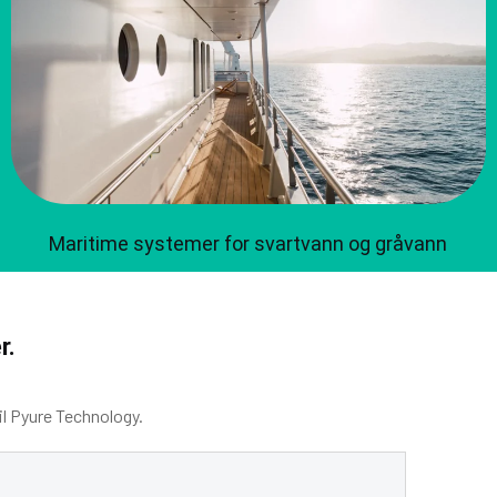
Maritime systemer for svartvann og gråvann
r.
il Pyure Technology.