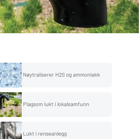
Nøytraliserer H2S og ammoniakk
Plagsom lukt i lokalsamfunn
Lukt i renseanlegg