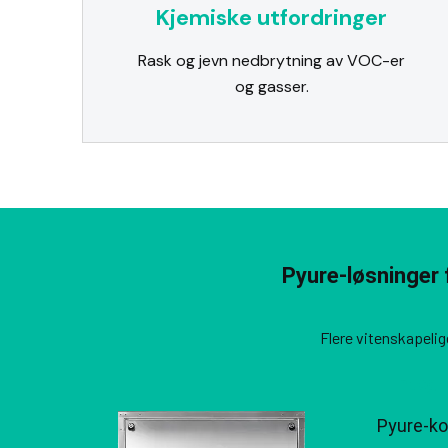
Kjemiske utfordringer
Rask og jevn nedbrytning av VOC-er
og gasser.
Pyure-løsninger 
Flere vitenskapelig
Integr
Pyure-ko